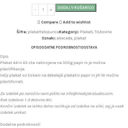
DODAJ V KOŠARICO
Compare
Add to wishlist
Šifra:
plakattelopunca
Kategoriji:
Plakati
,
Tiskovine
Oznaki:
abeceda
,
plakat
OPIS
DODATNE PODROBNOSTI
DOSTAVA
Opis
Plakat A4 in A3 sta natisnjena na 300g papir in je možna
plastifikacija.
Večji plakat so tiskani na debelejši plakatni papir in jih NI možno
plastificirati.
Za izdelek po naročilu nam pišite na info@medijskistudio.com.
Rok izdelave: 1-3 delovne dni.
Končni izdelek se lahko delno razlikuje od izdelka na sliki, saj je vsak
izdelek unikat.
Dodatne podrobnosti