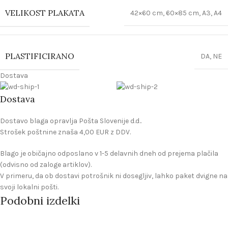
VELIKOST PLAKATA
42×60 cm
,
60×85 cm
,
A3
,
A4
PLASTIFICIRANO
DA
,
NE
Dostava
Dostava
Dostavo blaga opravlja Pošta Slovenije d.d..
Strošek poštnine znaša 4,00 EUR z DDV.
Blago je običajno odposlano v 1-5 delavnih dneh od prejema plačila
(odvisno od zaloge artiklov).
V primeru, da ob dostavi potrošnik ni dosegljiv, lahko paket dvigne na
svoji lokalni pošti.
Podobni izdelki