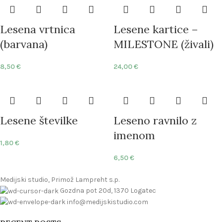
Lesena vrtnica
Lesene kartice –
(barvana)
MILESTONE (živali)
8,50
€
24,00
€
Lesene številke
Leseno ravnilo z
imenom
1,80
€
6,50
€
Medijski studio, Primož Lampreht s.p.
Gozdna pot 20d, 1370 Logatec
info@medijskistudio.com