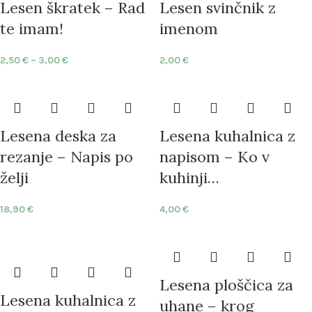
Lesen škratek – Rad
Lesen svinčnik z
te imam!
imenom
2,50
€
–
3,00
€
2,00
€
Lesena deska za
Lesena kuhalnica z
rezanje – Napis po
napisom – Ko v
želji
kuhinji…
18,90
€
4,00
€
Lesena ploščica za
Lesena kuhalnica z
uhane – krog