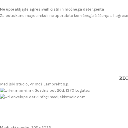
Ne uporabljajte agresivnih čistil in močnega detergenta
Za potiskane majice nikoli ne uporabite kemičnega čiščenja ali agresivn
RE
Medijski studio, Primož Lampreht s.p.
Gozdna pot 20d, 1370 Logatec
info@medijskistudio.com
Medijski studio,
2011 - 2025
.