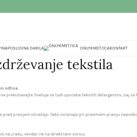
INA
POSLOVNA DARILA
ONLYKMET/ICA
KONTAKT
drževanje tekstila
ani odtisa
e prekuhavajte. Svetuje se tudi uporaba tekočih detergentov, saj se ti 
ačila pred pranjem obračajo. Tako ostanejo pri pravilnem pranju nepoš
iti na zraku, vendar ne na direktnem soncu.