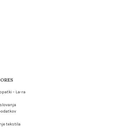
TORES
opatki – La-ra
oslovanja
podatkov
je tekstila