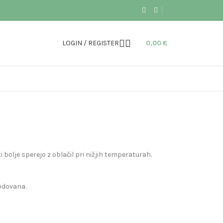
LOGIN / REGISTER
0,00
€
bolje sperejo z oblačil pri nižjih temperaturah.
kodovana.