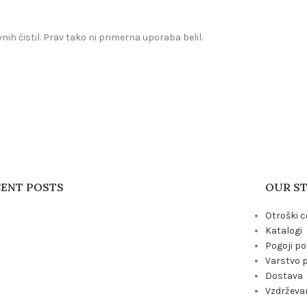
ih čistil. Prav tako ni primerna uporaba belil.
CENT POSTS
OUR S
Otroški c
Katalogi
Pogoji p
Varstvo 
Dostava
Vzdrževan