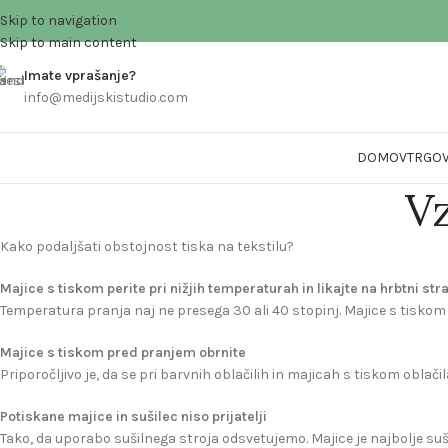
Skip to navigation
Skip to main content
Imate vprašanje?
info@medijskistudio.com
DOMOV
TRGOV
Vz
Kako podaljšati obstojnost tiska na tekstilu?
Majice s tiskom perite pri nižjih temperaturah in likajte na hrbtni str
Temperatura pranja naj ne presega 30 ali 40 stopinj. Majice s tiskom n
Majice s tiskom pred pranjem obrnite
Priporočljivo je, da se pri barvnih oblačilih in majicah s tiskom obl
Potiskane majice in sušilec niso prijatelji
Tako, da uporabo sušilnega stroja odsvetujemo. Majice je najbolje suš