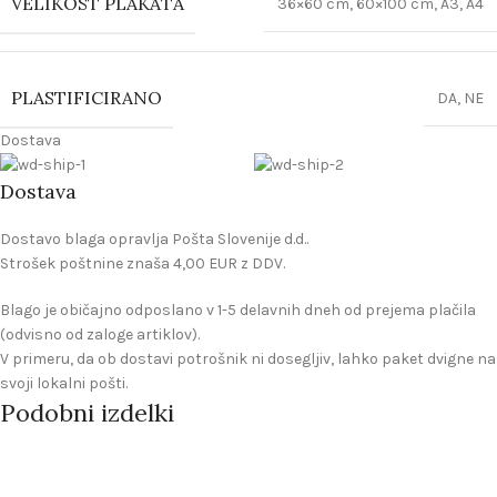
VELIKOST PLAKATA
36×60 cm
,
60×100 cm
,
A3
,
A4
PLASTIFICIRANO
DA
,
NE
Dostava
Dostava
Dostavo blaga opravlja Pošta Slovenije d.d..
Strošek poštnine znaša 4,00 EUR z DDV.
Blago je običajno odposlano v 1-5 delavnih dneh od prejema plačila
(odvisno od zaloge artiklov).
V primeru, da ob dostavi potrošnik ni dosegljiv, lahko paket dvigne na
svoji lokalni pošti.
Podobni izdelki