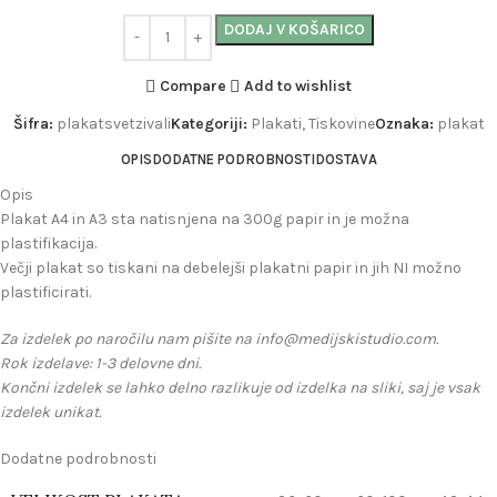
DODAJ V KOŠARICO
Compare
Add to wishlist
Šifra:
plakatsvetzivali
Kategoriji:
Plakati
,
Tiskovine
Oznaka:
plakat
OPIS
DODATNE PODROBNOSTI
DOSTAVA
Opis
Plakat A4 in A3 sta natisnjena na 300g papir in je možna
plastifikacija.
Večji plakat so tiskani na debelejši plakatni papir in jih NI možno
plastificirati.
Za izdelek po naročilu nam pišite na info@medijskistudio.com.
Rok izdelave: 1-3 delovne dni.
Končni izdelek se lahko delno razlikuje od izdelka na sliki, saj je vsak
izdelek unikat.
Dodatne podrobnosti