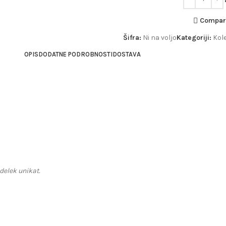
Compar
Šifra:
Ni na voljo
Kategoriji:
Kole
OPIS
DODATNE PODROBNOSTI
DOSTAVA
zdelek unikat.