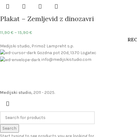
Plakat – Zemljevid z dinozavri
11,90
€
–
15,90
€
RE
Medijski studio, Primož Lampreht s.p.
Gozdna pot 20d, 1370 Logatec
info@medijskistudio.com
Medijski studio,
2011 - 2025
.
Search
Start typing to see products you are looking for.