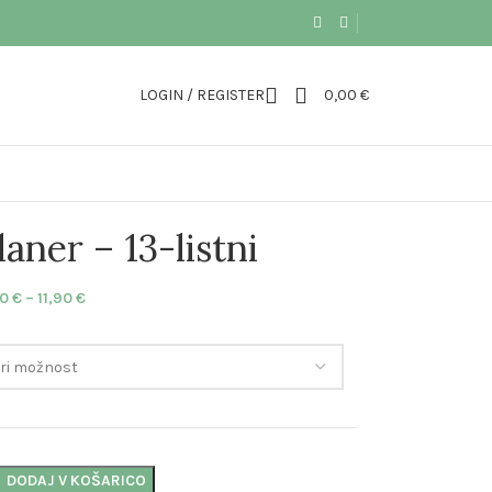
LOGIN / REGISTER
0,00
€
aner – 13-listni
90
€
–
11,90
€
DODAJ V KOŠARICO