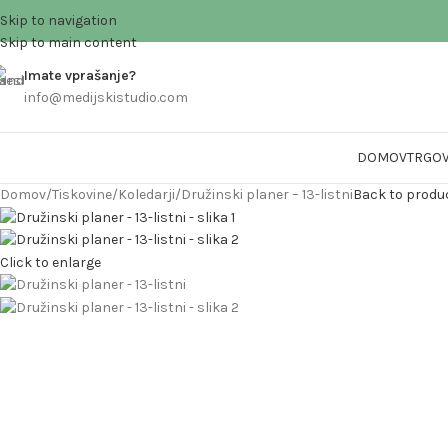
Skip to navigation
Skip to main content
Imate vprašanje?
info@medijskistudio.com
DOMOV
TRGOV
Domov
Tiskovine
Koledarji
Družinski planer – 13-listni
Back to produ
Click to enlarge