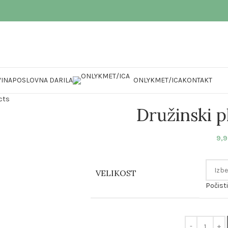
INA
POSLOVNA DARILA
ONLYKMET/ICA
KONTAKT
cts
Družinski pl
9,
VELIKOST
Počisti