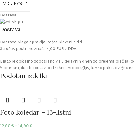
VELIKOST
Dostava
Dostava
Dostavo blaga opravlja Pošta Slovenije d.d..
Strošek poštnine znaša 4,00 EUR z DDV.
Blago je običajno odposlano v 1-5 delavnih dneh od prejema plačila (od
V primeru, da ob dostavi potrošnik ni dosegljiv, lahko paket dvigne na s
Podobni izdelki
Foto koledar – 13-listni
12,90
€
–
14,90
€