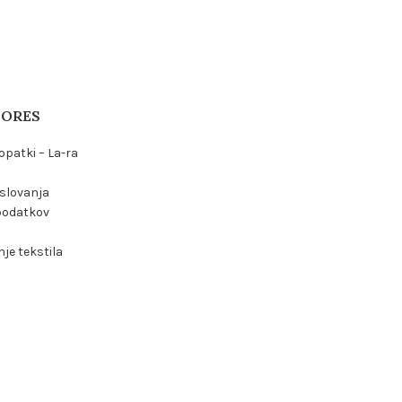
TORES
opatki – La-ra
oslovanja
podatkov
je tekstila