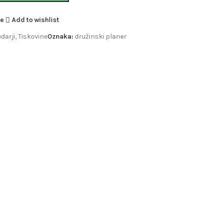
e
Add to wishlist
darji
,
Tiskovine
Oznaka:
družinski planer