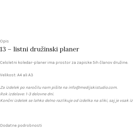
Opis
13 – listni družinski planer
Celoletni koledar-planer ima prostor za zapiske 5ih članov družine.
Velikost: A4 ali A3
Za izdelek po naročilu nam pišite na info@medijskistudio.com.
Rok izdelave: 1-3 delovne dni.
Končni izdelek se lahko delno razlikuje od izdelka na sliki, saj je vsak i
Dodatne podrobnosti